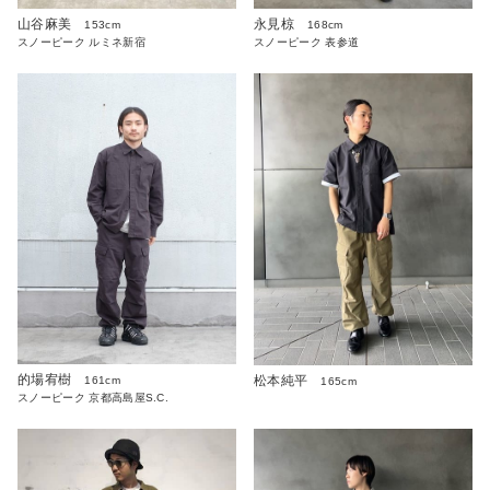
山谷麻美
永見椋
153cm
168cm
スノーピーク ルミネ新宿
スノーピーク 表参道
的場宥樹
松本純平
161cm
165cm
スノーピーク 京都高島屋S.C.