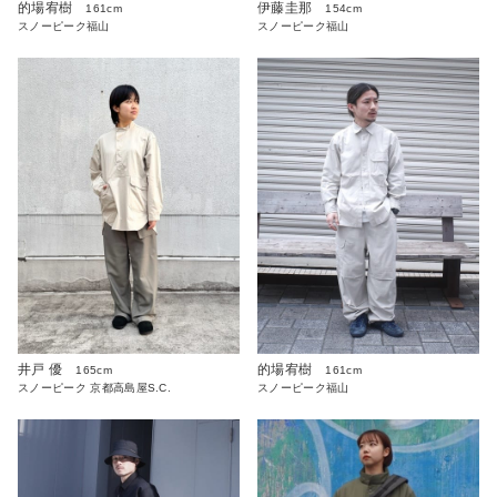
伊藤圭那
的場宥樹
154cm
161cm
スノーピーク福山
スノーピーク福山
井戸 優
的場宥樹
165cm
161cm
スノーピーク 京都高島屋S.C.
スノーピーク福山