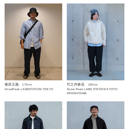
篠原正義
竹之内春花
170cm
160cm
SnowPeak LANDSTATION TOKYO
Snow Peak LAND STATION KYOTO
ARASHIYAMA