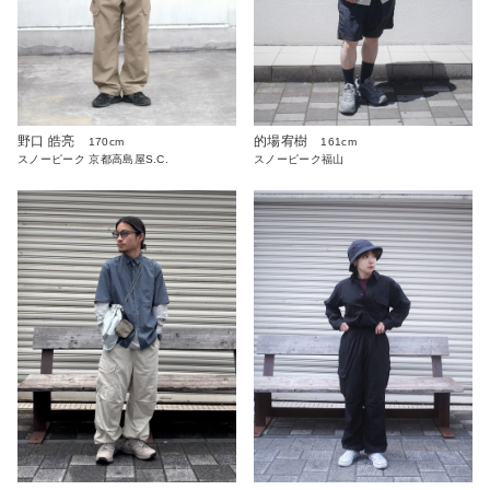
野口 皓亮
的場宥樹
170cm
161cm
スノーピーク 京都高島屋S.C.
スノーピーク福山