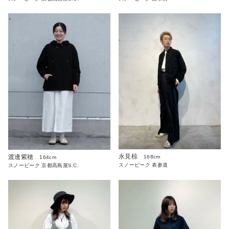
永見椋
渡邊紫穂
168cm
164cm
スノーピーク 表参道
スノーピーク 京都高島屋S.C.