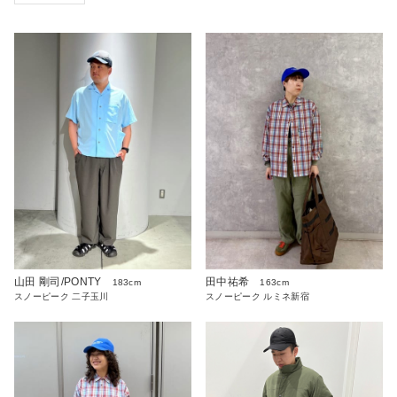
山田 剛司/PONTY
田中祐希
183cm
163cm
スノーピーク 二子玉川
スノーピーク ルミネ新宿