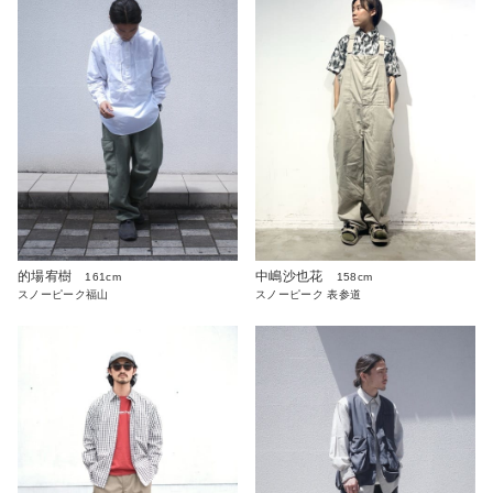
的場宥樹
中嶋沙也花
161cm
158cm
スノーピーク福山
スノーピーク 表参道