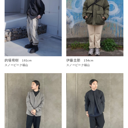
的場宥樹
伊藤圭那
161cm
154cm
スノーピーク福山
スノーピーク福山