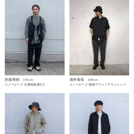
的場宥樹
涌井俊佑
161cm
185cm
スノーピーク 京都高島屋S.C.
スノーピーク 昭島アウトドアヴィレッジ