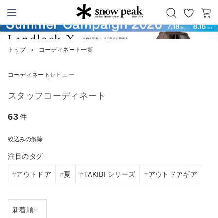
お
カ
Snow Peak
気
ー
に
ト
トップ
＞
コーディネート一覧
入
り
コーディネート
レビュー
スタッフコーディネート
63
件
絞込みの解除
注目のタグ
アウトドア
夏
TAKIBI シリーズ
アウトドアギア