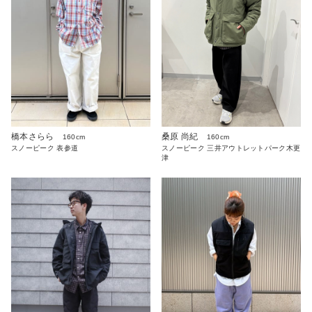
橋本さらら
桑原 尚紀
160cm
160cm
スノーピーク 表参道
スノーピーク 三井アウトレットパーク木更
津