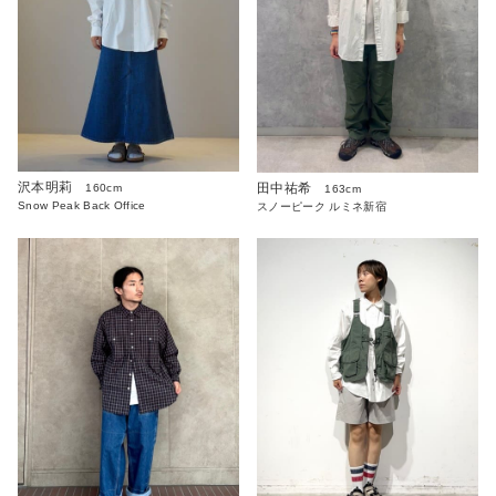
沢本明莉
田中祐希
160cm
163cm
Snow Peak Back Office
スノーピーク ルミネ新宿