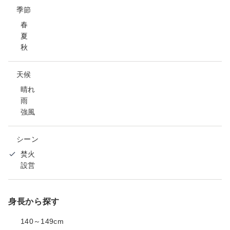
季節
春
夏
秋
天候
晴れ
雨
強風
シーン
焚火
設営
身長から探す
140～149cm