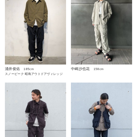
涌井俊佑
中嶋沙也花
185cm
158cm
スノーピーク 昭島アウトドアヴィレッジ