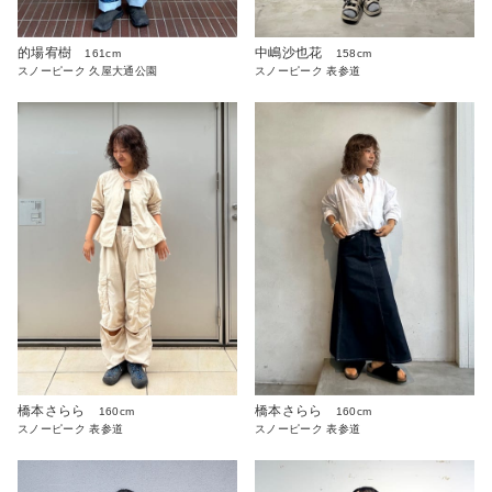
的場宥樹
中嶋沙也花
161cm
158cm
スノーピーク 久屋大通公園
スノーピーク 表参道
橋本さらら
橋本さらら
160cm
160cm
スノーピーク 表参道
スノーピーク 表参道