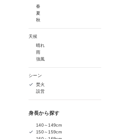
春
夏
秋
天候
晴れ
雨
強風
シーン
焚火
設営
身長から探す
140～149cm
150～159cm
160～169cm