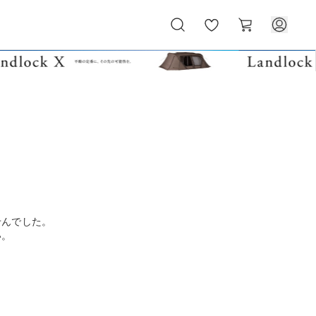
お
カ
気
ー
に
ト
入
り
せんでした。
い。