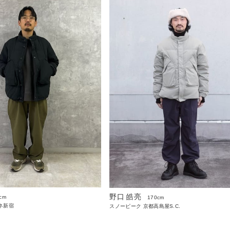
野口 皓亮
cm
170cm
ネ新宿
スノーピーク 京都高島屋S.C.