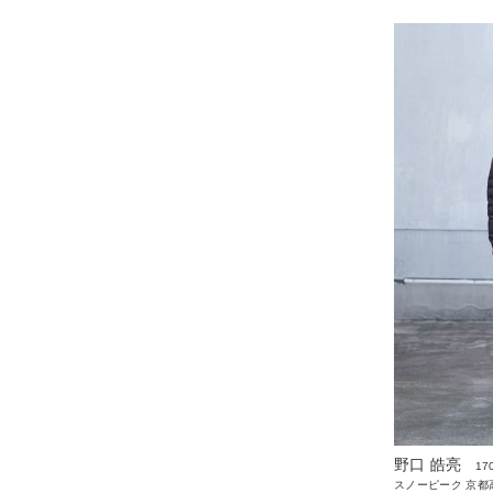
野口 皓亮
17
スノーピーク 京都高