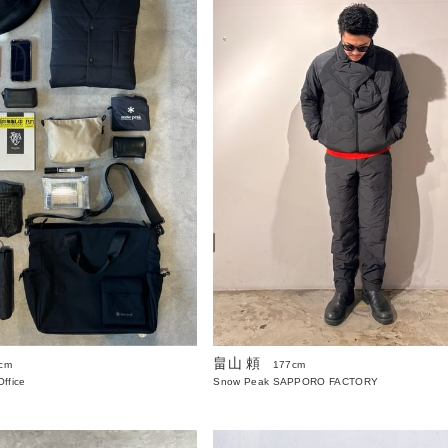
畠山 頼
cm
177cm
ffice
Snow Peak SAPPORO FACTORY