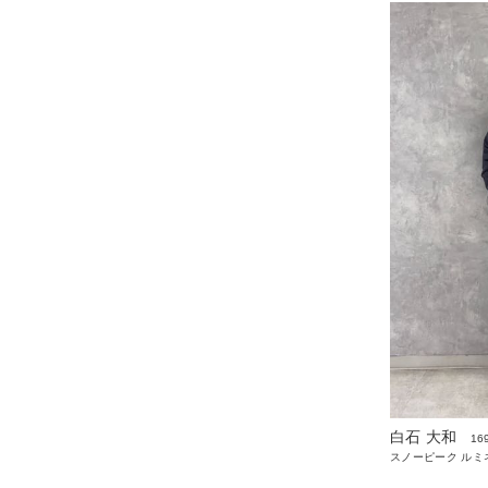
白石 大和
16
スノーピーク ルミ