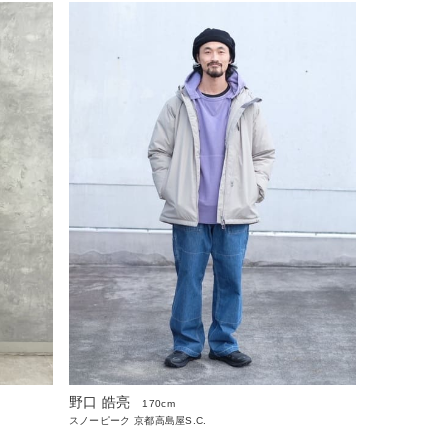
野口 皓亮
170cm
スノーピーク 京都高島屋S.C.