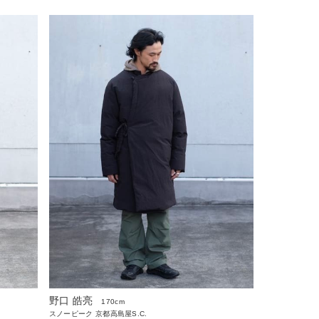
野口 皓亮
170cm
スノーピーク 京都高島屋S.C.