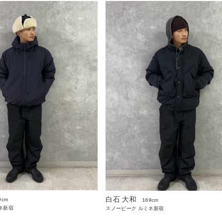
白石 大和
9cm
169cm
ネ新宿
スノーピーク ルミネ新宿