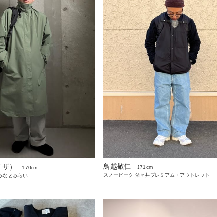
鳥越敬仁
ノザ）
171cm
170cm
スノーピーク 酒々井プレミアム・アウトレット
みなとみらい