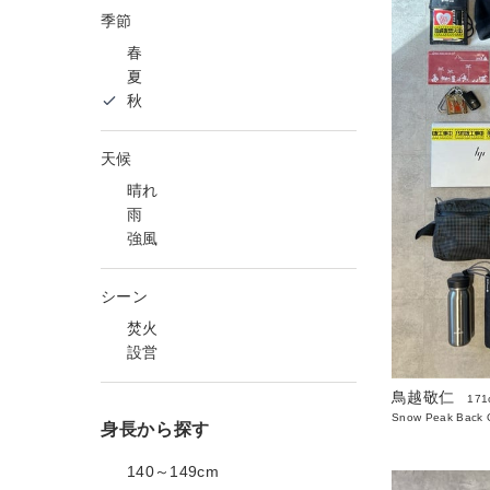
季節
春
夏
秋
天候
晴れ
雨
強風
シーン
焚火
設営
鳥越敬仁
171
Snow Peak Back O
身長から探す
140～149cm