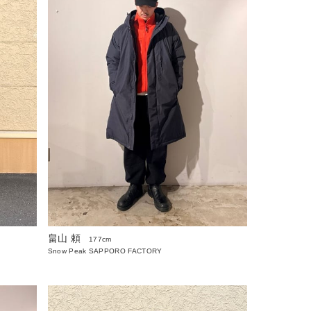
畠山 頼
177cm
Snow Peak SAPPORO FACTORY