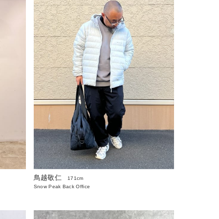
鳥越敬仁
171cm
Snow Peak Back Office