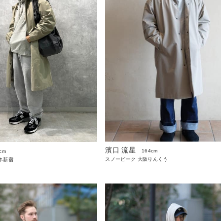
濱口 流星
164cm
cm
スノーピーク 大阪りんくう
ネ新宿