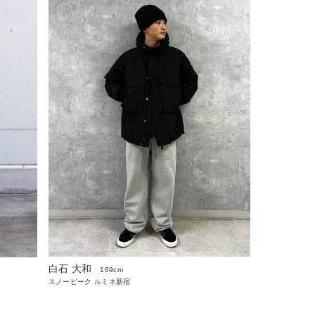
白石 大和
169cm
スノーピーク ルミネ新宿