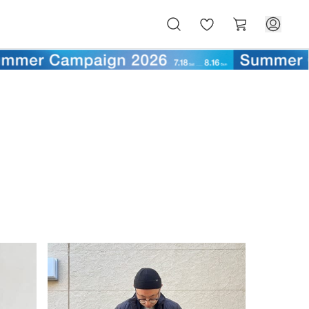
お
カ
気
ー
に
ト
入
り