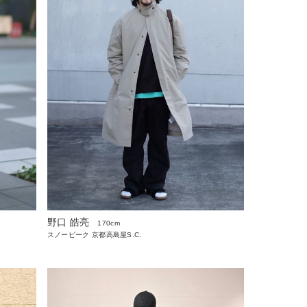
野口 皓亮
170cm
スノーピーク 京都高島屋S.C.