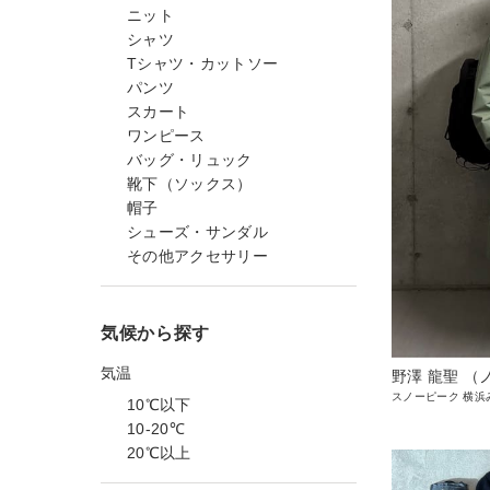
ニット
シャツ
Tシャツ・カットソー
パンツ
スカート
ワンピース
バッグ・リュック
靴下（ソックス）
帽子
シューズ・サンダル
その他アクセサリー
気候から探す
気温
野澤 龍聖 （
スノーピーク 横浜
10℃以下
10-20℃
20℃以上