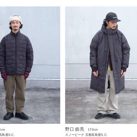
野口 皓亮
170cm
0cm
スノーピーク 京都高島屋S.C.
島屋S.C.