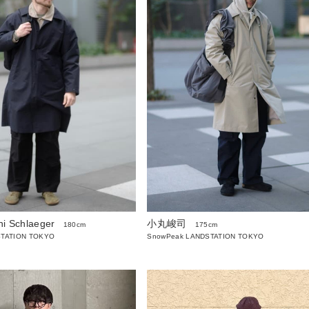
ni Schlaeger
小丸峻司
180cm
175cm
STATION TOKYO
SnowPeak LANDSTATION TOKYO