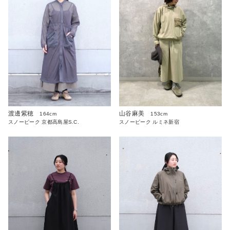
渡邊紫穂
山谷麻美
164cm
153cm
スノーピーク 京都高島屋S.C.
スノーピーク ルミネ新宿