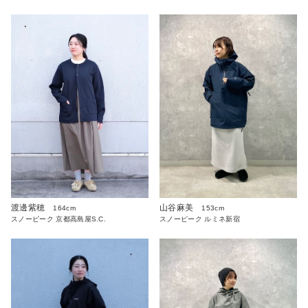
渡邊紫穂
山谷麻美
164cm
153cm
スノーピーク 京都高島屋S.C.
スノーピーク ルミネ新宿