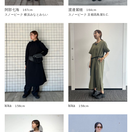
阿部七海
渡邊紫穂
167cm
164cm
スノーピーク 横浜みなとみらい
スノーピーク 京都高島屋S.C.
kika
kika
158cm
158cm