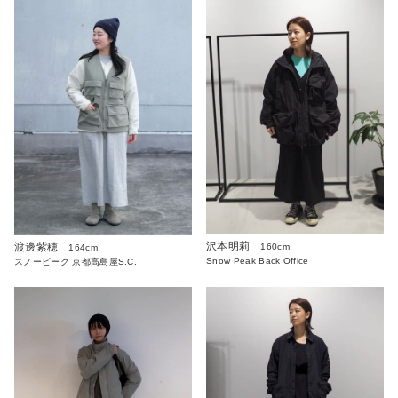
沢本明莉
渡邊紫穂
160cm
164cm
Snow Peak Back Office
スノーピーク 京都高島屋S.C.