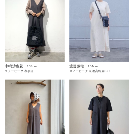
中嶋沙也花
渡邊紫穂
158cm
164cm
スノーピーク 表参道
スノーピーク 京都高島屋S.C.