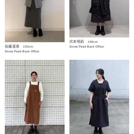
沢本明莉
160cm
佐藤遥香
Snow Peak Back Office
163cm
Snow Peak Back Office