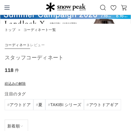
お
カ
Snow Peak
気
ー
に
ト
トップ
＞
コーディネート一覧
入
り
コーディネート
レビュー
スタッフコーディネート
118
件
絞込みの解除
注目のタグ
アウトドア
夏
TAKIBI シリーズ
アウトドアギア