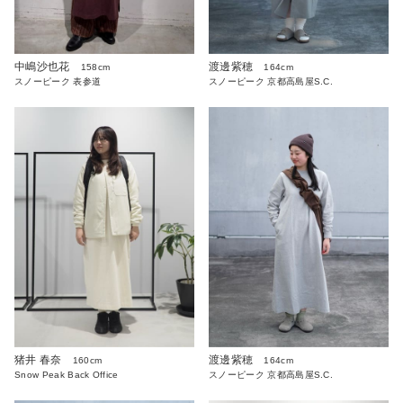
中嶋沙也花
渡邊紫穂
158cm
164cm
スノーピーク 表参道
スノーピーク 京都高島屋S.C.
猪井 春奈
渡邊紫穂
160cm
164cm
Snow Peak Back Office
スノーピーク 京都高島屋S.C.