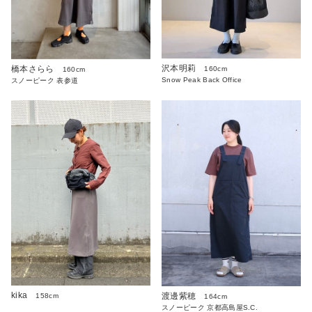
沢本明莉
橋本さらら
160cm
160cm
Snow Peak Back Office
スノーピーク 表参道
kika
渡邊紫穂
158cm
164cm
スノーピーク 京都高島屋S.C.