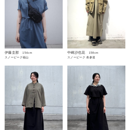
伊藤圭那
中嶋沙也花
154cm
158cm
スノーピーク福山
スノーピーク 表参道