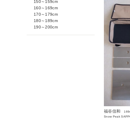
150～159cm
160～169cm
170～179cm
180～189cm
190～200cm
福谷信和
169
Snow Peak SAP