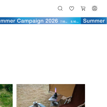
お
カ
気
ー
に
ト
入
り