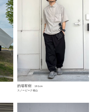
的場宥樹
161cm
スノーピーク福山