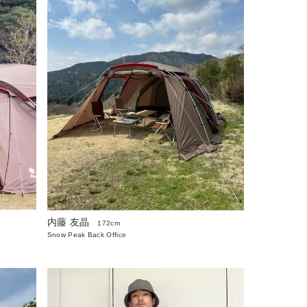
内藤 友晶
172cm
Snow Peak Back Office