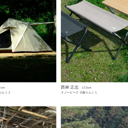
西林 正志
2cm
172cm
りんくう
スノーピーク 大阪りんくう