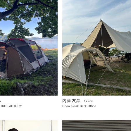
内藤 友晶
m
172cm
PORO FACTORY
Snow Peak Back Office