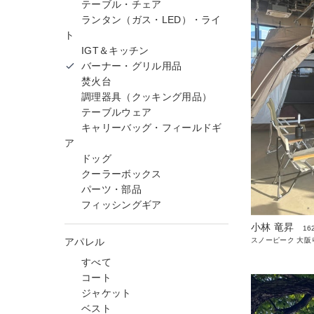
テーブル・チェア
ランタン（ガス・LED）・ライ
ト
IGT＆キッチン
バーナー・グリル用品
焚火台
調理器具（クッキング用品）
テーブルウェア
キャリーバッグ・フィールドギ
ア
ドッグ
クーラーボックス
パーツ・部品
フィッシングギア
小林 竜昇
16
アパレル
スノーピーク 大阪
すべて
コート
ジャケット
ベスト