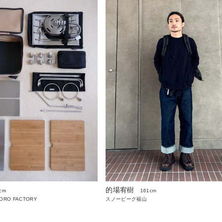
的場宥樹
cm
161cm
PORO FACTORY
スノーピーク福山