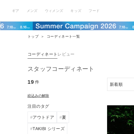
ギア
メンズ
ウィメンズ
キッズ
フード
トップ
＞
コーディネート一覧
コーディネート
レビュー
スタッフコーディネート
19
件
絞込みの解除
注目のタグ
アウトドア
夏
TAKIBI シリーズ