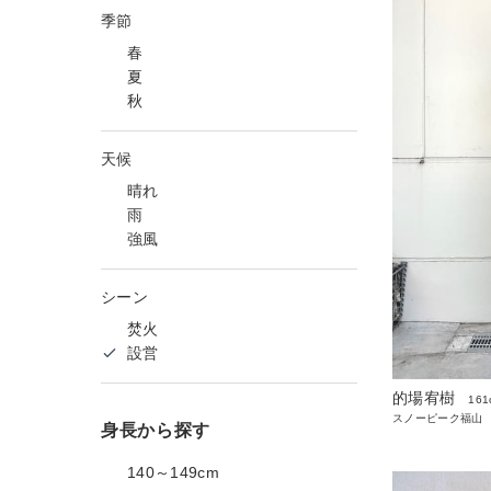
季節
春
夏
秋
天候
晴れ
雨
強風
シーン
焚火
設営
的場宥樹
161
スノーピーク福山
身長から探す
140～149cm