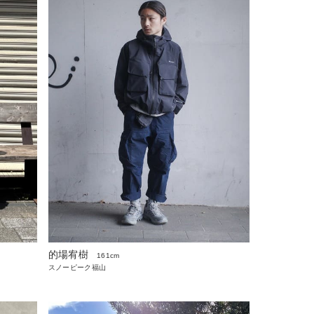
的場宥樹
161cm
スノーピーク福山