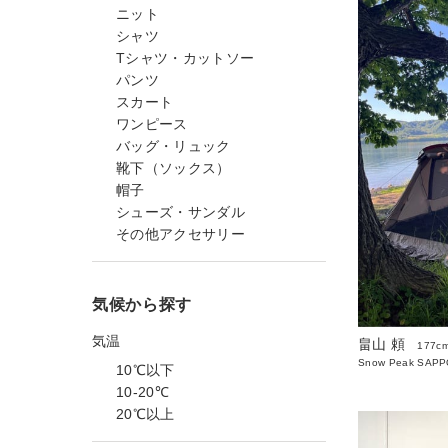
ニット
シャツ
Tシャツ・カットソー
パンツ
スカート
ワンピース
バッグ・リュック
靴下（ソックス）
帽子
シューズ・サンダル
その他アクセサリー
気候から探す
気温
畠山 頼
177c
Snow Peak SAP
10℃以下
10-20℃
20℃以上