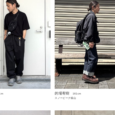
的場宥樹
cm
161cm
スノーピーク福山