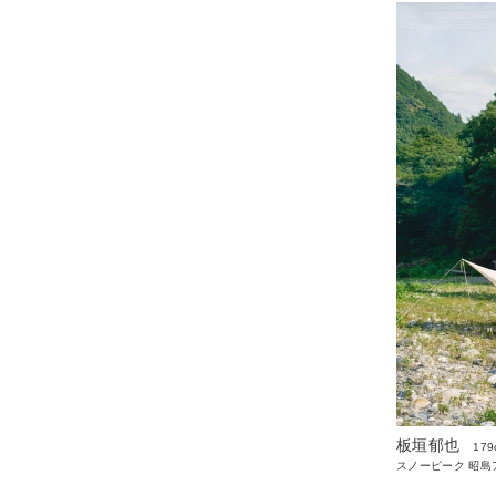
板垣郁也
179
スノーピーク 昭島