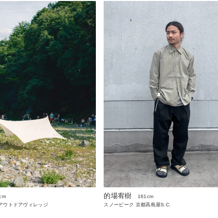
的場宥樹
cm
161cm
アウトドアヴィレッジ
スノーピーク 京都高島屋S.C.