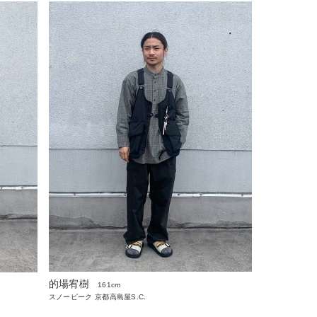
的場宥樹
161cm
スノーピーク 京都高島屋S.C.