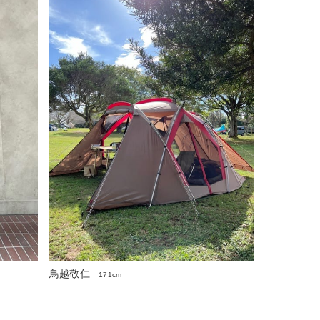
鳥越敬仁
171cm