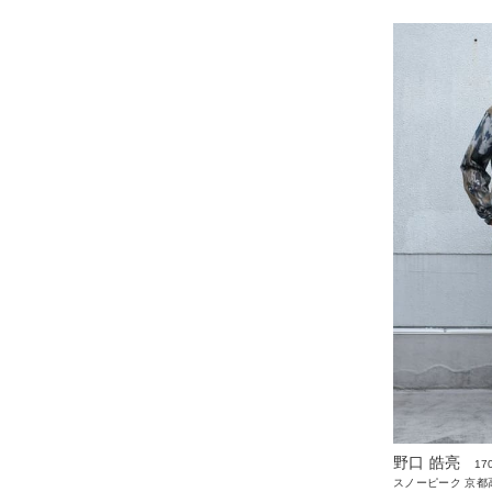
野口 皓亮
17
スノーピーク 京都高