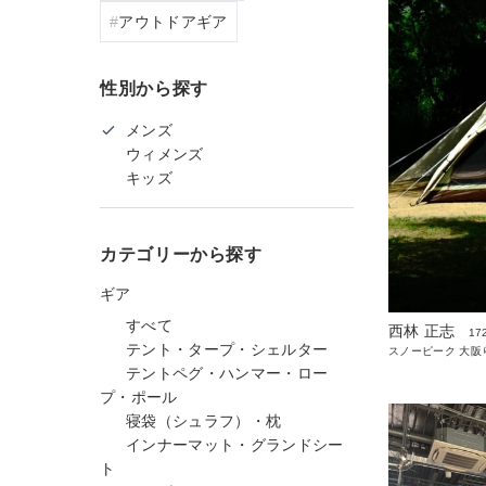
アウトドアギア
性別から探す
メンズ
ウィメンズ
キッズ
カテゴリーから探す
ギア
すべて
西林 正志
17
テント・タープ・シェルター
スノーピーク 大阪
テントペグ・ハンマー・ロー
プ・ポール
寝袋（シュラフ）・枕
インナーマット・グランドシー
ト