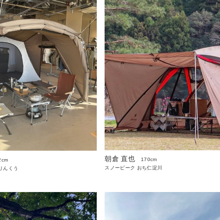
朝倉 直也
170cm
2cm
スノーピーク おち仁淀川
りんくう