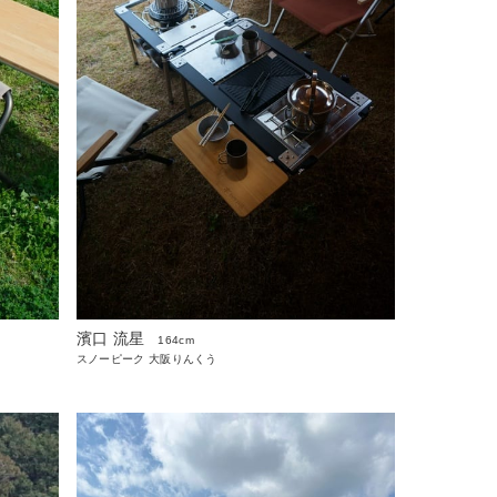
濱口 流星
164cm
スノーピーク 大阪りんくう