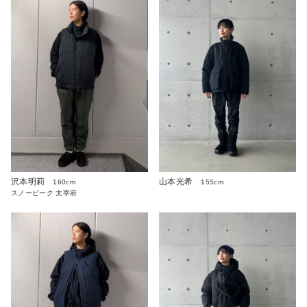
沢本明莉
山本光希
160cm
155cm
スノーピーク 太宰府