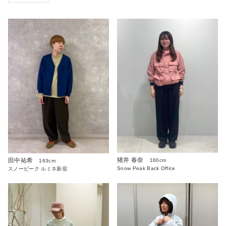
猪井 春奈
田中祐希
160cm
163cm
Snow Peak Back Office
スノーピーク ルミネ新宿