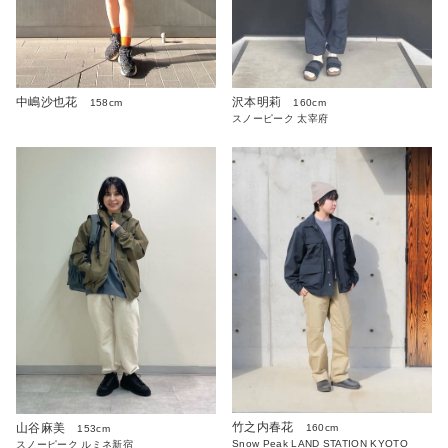
中嶋沙也花
沢本明莉
158cm
160cm
スノーピーク 太宰府
竹之内春花
山谷麻美
160cm
153cm
Snow Peak LAND STATION KYOTO
スノーピーク ルミネ新宿