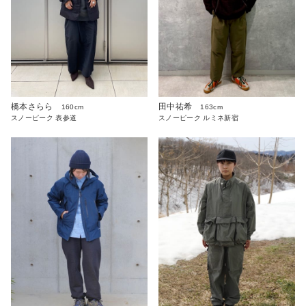
橋本さらら
田中祐希
160cm
163cm
スノーピーク 表参道
スノーピーク ルミネ新宿