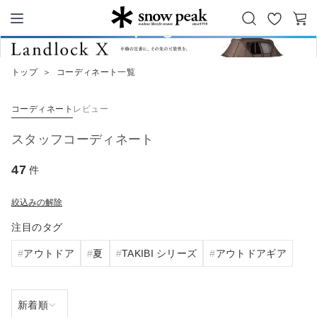
お
カ
Snow Peak
気
ー
に
ト
トップ
＞
コーディネート一覧
入
り
コーディネート
レビュー
スタッフコーディネート
47
件
絞込みの解除
注目のタグ
アウトドア
夏
TAKIBI シリーズ
アウトドアギア