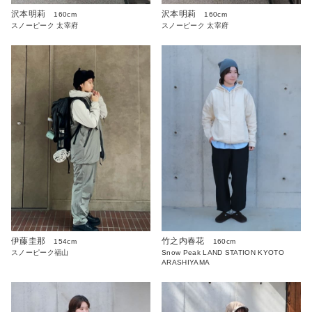
沢本明莉
沢本明莉
160cm
160cm
スノーピーク 太宰府
スノーピーク 太宰府
伊藤圭那
竹之内春花
154cm
160cm
スノーピーク福山
Snow Peak LAND STATION KYOTO
ARASHIYAMA