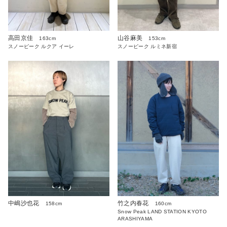
山谷麻美
高田京佳
153cm
163cm
スノーピーク ルミネ新宿
スノーピーク ルクア イーレ
竹之内春花
中嶋沙也花
160cm
158cm
Snow Peak LAND STATION KYOTO
ARASHIYAMA