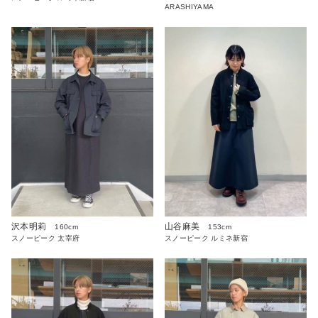
ARASHIYAMA
沢本明莉
山谷麻美
160cm
153cm
スノーピーク 太宰府
スノーピーク ルミネ新宿