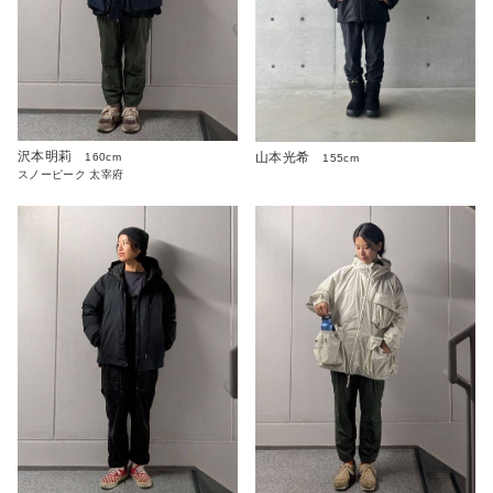
沢本明莉
山本光希
160cm
155cm
スノーピーク 太宰府