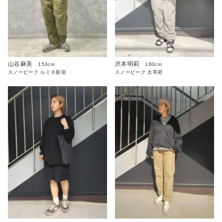
沢本明莉
山谷麻美
160cm
153cm
スノーピーク 太宰府
スノーピーク ルミネ新宿