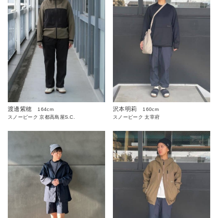
渡邊紫穂
沢本明莉
164cm
160cm
スノーピーク 京都高島屋S.C.
スノーピーク 太宰府