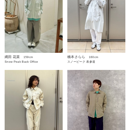
橋本さらら
縄田 花菜
160cm
159cm
スノーピーク 表参道
Snow Peak Back Office