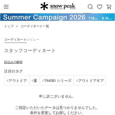
お
カ
Snow Peak
気
ー
に
ト
トップ
＞
コーディネート一覧
入
り
コーディネート
レビュー
スタッフコーディネート
絞込みの解除
注目のタグ
アウトドア
夏
TAKIBI シリーズ
アウトドアギア
申し訳ございません。
ご指定いただいたデータは見つかりませんでした。
条件を変更してお探しください。