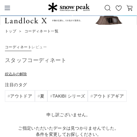
お
カ
Snow Peak
気
ー
に
ト
トップ
＞
コーディネート一覧
入
り
コーディネート
レビュー
スタッフコーディネート
絞込みの解除
注目のタグ
アウトドア
夏
TAKIBI シリーズ
アウトドアギア
申し訳ございません。
ご指定いただいたデータは見つかりませんでした。
条件を変更してお探しください。