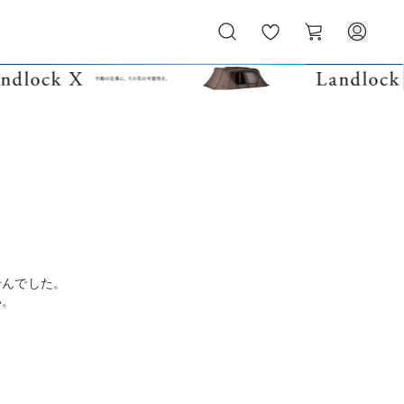
お
カ
気
ー
に
ト
入
り
せんでした。
い。