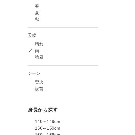
春
夏
秋
天候
晴れ
雨
強風
シーン
焚火
設営
身長から探す
140～149cm
150～159cm
160～169cm