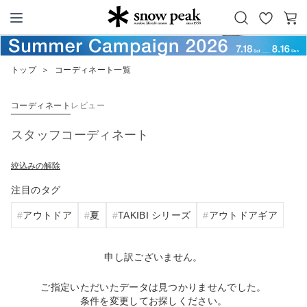
お
カ
Snow Peak
気
ー
に
ト
トップ
＞
コーディネート一覧
入
り
コーディネート
レビュー
スタッフコーディネート
絞込みの解除
注目のタグ
アウトドア
夏
TAKIBI シリーズ
アウトドアギア
申し訳ございません。
ご指定いただいたデータは見つかりませんでした。
条件を変更してお探しください。