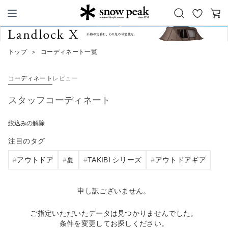
お
カ
Snow Peak
気
ー
に
ト
トップ
＞
コーディネート一覧
入
り
コーディネート
レビュー
スタッフコーディネート
絞込みの解除
注目のタグ
アウトドア
夏
TAKIBI シリーズ
アウトドアギア
申し訳ございません。
ご指定いただいたデータは見つかりませんでした。
条件を変更してお探しください。