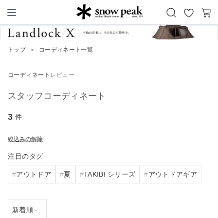
お
カ
Snow Peak
気
ー
に
ト
トップ
＞
コーディネート一覧
入
り
コーディネート
レビュー
スタッフコーディネート
3
件
絞込みの解除
注目のタグ
アウトドア
夏
TAKIBI シリーズ
アウトドアギア