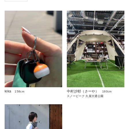
kika
中村沙耶（さーや）
158cm
160cm
スノーピーク 久屋大通公園