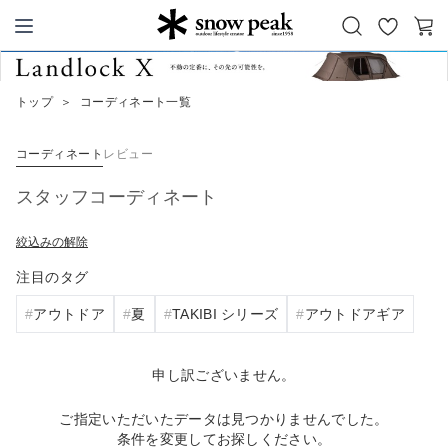
お
カ
Snow Peak
気
ー
に
ト
トップ
＞
コーディネート一覧
入
り
コーディネート
レビュー
スタッフコーディネート
絞込みの解除
注目のタグ
アウトドア
夏
TAKIBI シリーズ
アウトドアギア
申し訳ございません。
ご指定いただいたデータは見つかりませんでした。
条件を変更してお探しください。