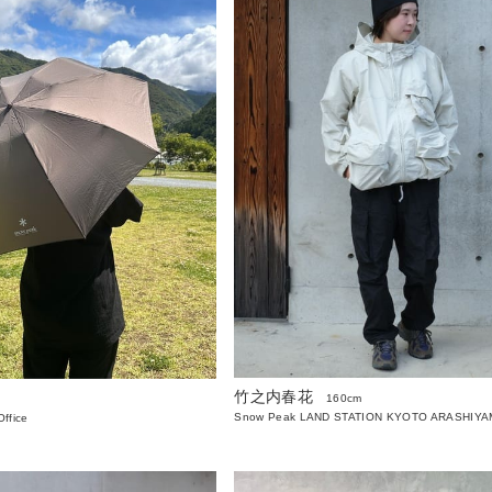
竹之内春花
160cm
Snow Peak LAND STATION KYOTO ARASHIY
ffice