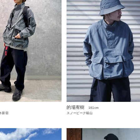
的場宥樹
161cm
ネ新宿
スノーピーク福山