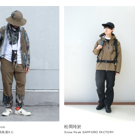
松岡玲於
0cm
島屋S.C.
Snow Peak SAPPORO FACTORY