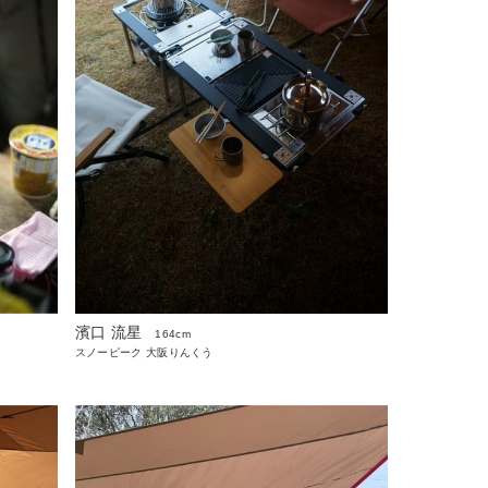
濱口 流星
164cm
スノーピーク 大阪りんくう