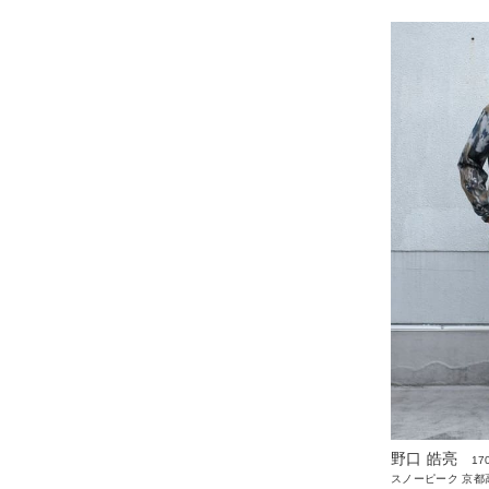
野口 皓亮
17
スノーピーク 京都高