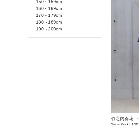
150～159cm
160～169cm
170～179cm
180～189cm
190～200cm
竹之内春花
Snow Peak LAND