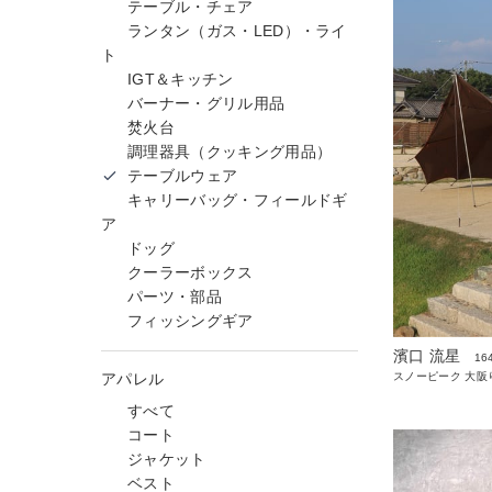
テーブル・チェア
ランタン（ガス・LED）・ライ
ト
IGT＆キッチン
バーナー・グリル用品
焚火台
調理器具（クッキング用品）
テーブルウェア
キャリーバッグ・フィールドギ
ア
ドッグ
クーラーボックス
パーツ・部品
フィッシングギア
濱口 流星
16
アパレル
スノーピーク 大阪
すべて
コート
ジャケット
ベスト