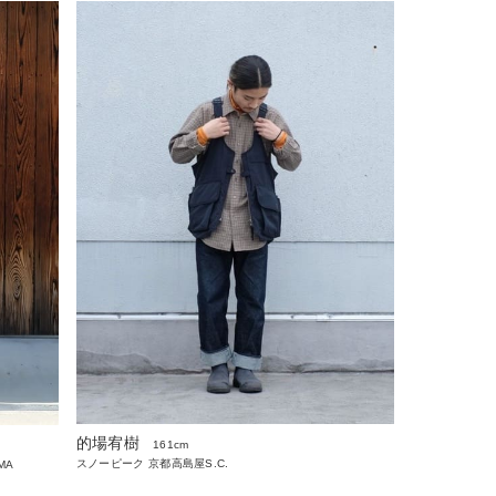
的場宥樹
161cm
スノーピーク 京都高島屋S.C.
AMA