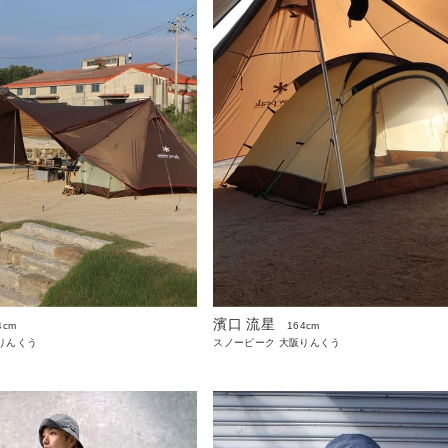
濱口 流星
4cm
164cm
りんくう
スノーピーク 大阪りんくう