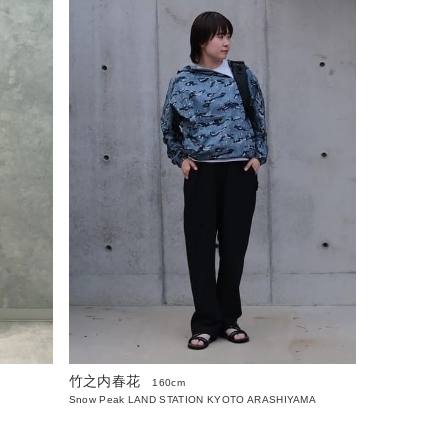
竹之内春花
160cm
Snow Peak LAND STATION KYOTO ARASHIYAMA