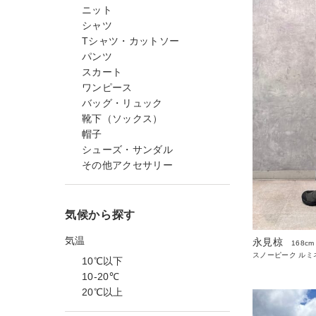
ニット
シャツ
Tシャツ・カットソー
パンツ
スカート
ワンピース
バッグ・リュック
靴下（ソックス）
帽子
シューズ・サンダル
その他アクセサリー
気候から探す
気温
永見椋
168cm
スノーピーク ルミ
10℃以下
10-20℃
20℃以上