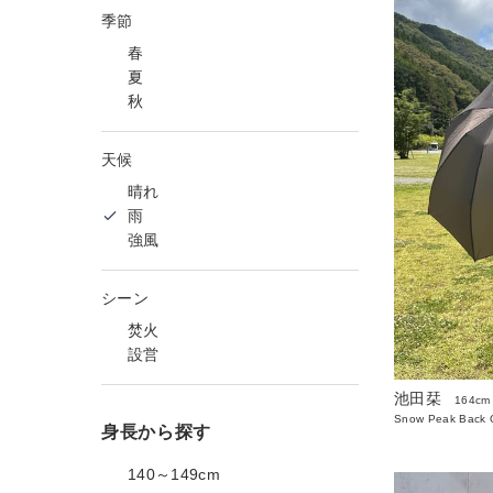
季節
春
夏
秋
天候
晴れ
雨
強風
シーン
焚火
設営
池田栞
164cm
Snow Peak Back O
身長から探す
140～149cm