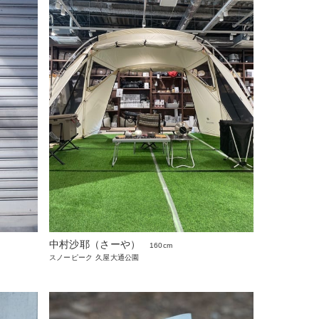
中村沙耶（さーや）
160cm
スノーピーク 久屋大通公園