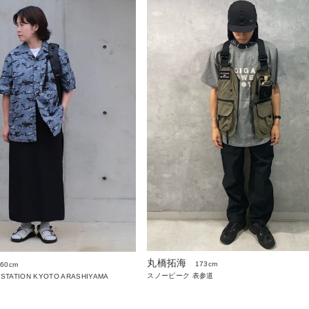
丸橋拓海
173cm
160cm
スノーピーク 表参道
 STATION KYOTO ARASHIYAMA