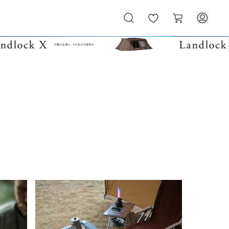
お
カ
気
ー
に
ト
入
り