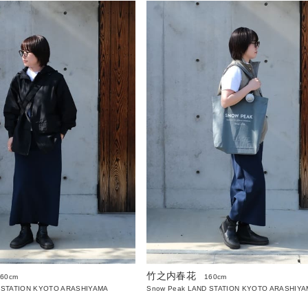
竹之内春花
160cm
160cm
 STATION KYOTO ARASHIYAMA
Snow Peak LAND STATION KYOTO ARASHIY