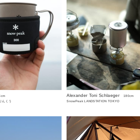
Alexander Toni Schlaeger
4cm
180cm
りんくう
SnowPeak LANDSTATION TOKYO