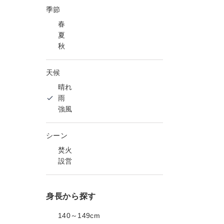
季節
春
夏
秋
天候
晴れ
雨
強風
シーン
焚火
設営
身長から探す
140～149cm