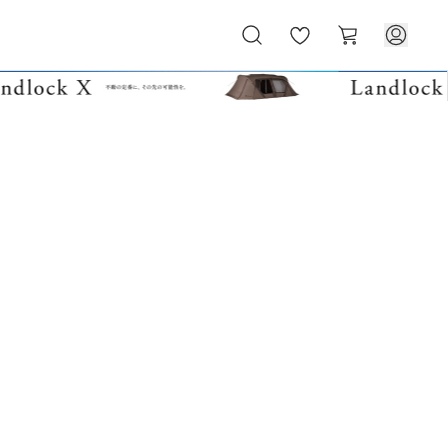
お
カ
気
ー
に
ト
入
り