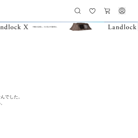
お
カ
気
ー
に
ト
入
り
せんでした。
い。