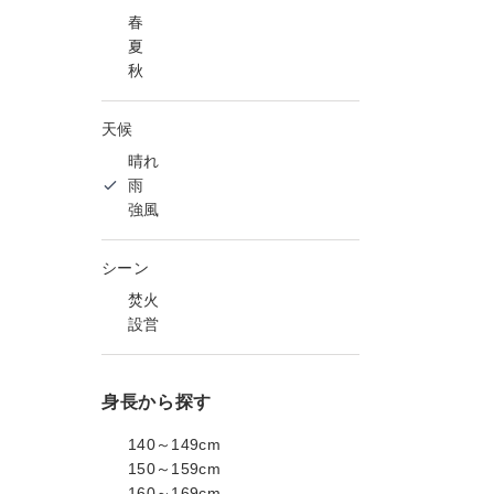
春
夏
秋
天候
晴れ
雨
強風
シーン
焚火
設営
身長から探す
140～149cm
150～159cm
160～169cm