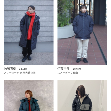
伊藤圭那
的場宥樹
154cm
161cm
スノーピーク福山
スノーピーク 久屋大通公園