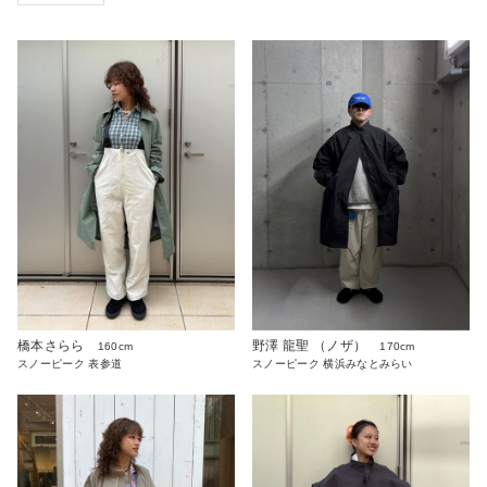
橋本さらら
野澤 龍聖 （ノザ）
160cm
170cm
スノーピーク 表参道
スノーピーク 横浜みなとみらい