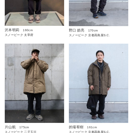
沢本明莉
野口 皓亮
160cm
170cm
スノーピーク 太宰府
スノーピーク 京都高島屋S.C.
片山航
的場宥樹
175cm
161cm
スノーピーク 二子玉川
スノーピーク 京都高島屋S.C.