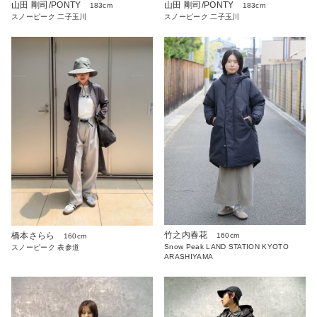
山田 剛司/PONTY
山田 剛司/PONTY
183cm
183cm
スノーピーク 二子玉川
スノーピーク 二子玉川
竹之内春花
橋本さらら
160cm
160cm
Snow Peak LAND STATION KYOTO
スノーピーク 表参道
ARASHIYAMA