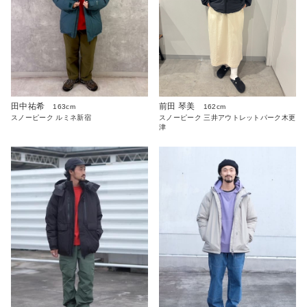
田中祐希
前田 琴美
163cm
162cm
スノーピーク ルミネ新宿
スノーピーク 三井アウトレットパーク木更
津