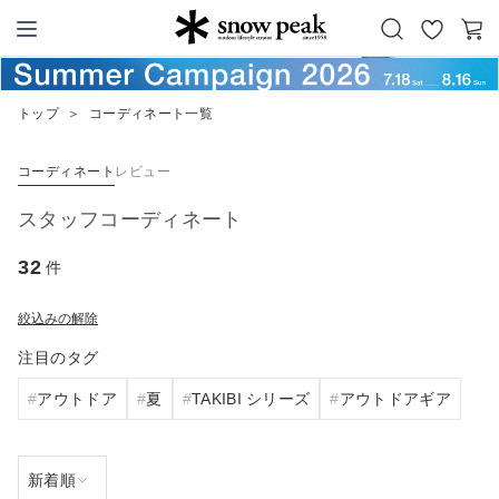
お
カ
Snow Peak
気
ー
に
ト
トップ
＞
コーディネート一覧
入
り
コーディネート
レビュー
スタッフコーディネート
32
件
絞込みの解除
注目のタグ
アウトドア
夏
TAKIBI シリーズ
アウトドアギア