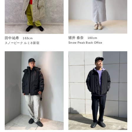
猪井 春奈
田中祐希
160cm
163cm
Snow Peak Back Office
スノーピーク ルミネ新宿