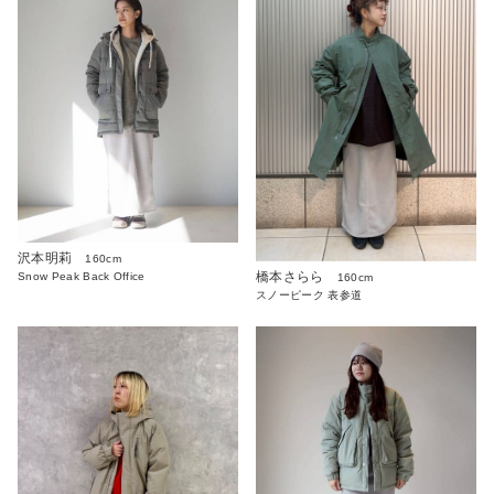
沢本明莉
160cm
橋本さらら
Snow Peak Back Office
160cm
スノーピーク 表参道