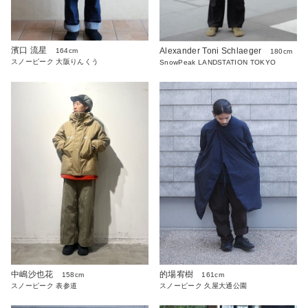
濱口 流星
Alexander Toni Schlaeger
164cm
180cm
スノーピーク 大阪りんくう
SnowPeak LANDSTATION TOKYO
中嶋沙也花
的場宥樹
158cm
161cm
スノーピーク 表参道
スノーピーク 久屋大通公園