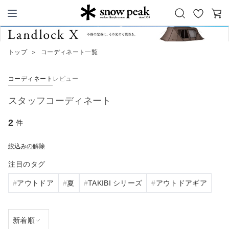
お
カ
Snow Peak
気
ー
に
ト
トップ
＞
コーディネート一覧
入
り
コーディネート
レビュー
スタッフコーディネート
2
件
絞込みの解除
注目のタグ
アウトドア
夏
TAKIBI シリーズ
アウトドアギア