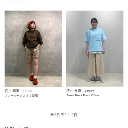
猪井 春奈
石井 晴華
160cm
159cm
Snow Peak Back Office
スノーピーク ルミネ新宿
全2件中1～2件