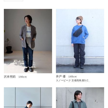
井戸 優
沢本明莉
165cm
160cm
スノーピーク 京都高島屋S.C.