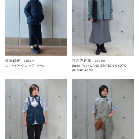
佐藤遥香
竹之内春花
163cm
160cm
スノーピーク ルクア イーレ
Snow Peak LAND STATION KYOTO
ARASHIYAMA