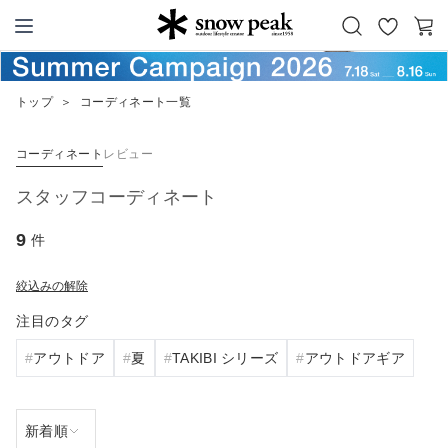
お
カ
Snow Peak
気
ー
に
ト
トップ
＞
コーディネート一覧
入
り
コーディネート
レビュー
スタッフコーディネート
9
件
絞込みの解除
注目のタグ
アウトドア
夏
TAKIBI シリーズ
アウトドアギア