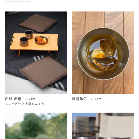
西林 正志
鳥越敬仁
172cm
171cm
スノーピーク 大阪りんくう