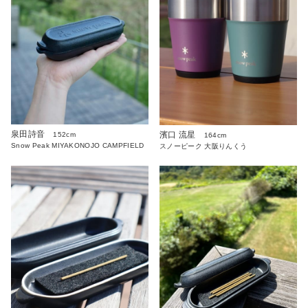
泉田詩音
濱口 流星
152cm
164cm
Snow Peak MIYAKONOJO CAMPFIELD
スノーピーク 大阪りんくう