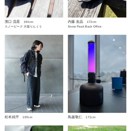
濱口 流星
内藤 友晶
164cm
172cm
スノーピーク 大阪りんくう
Snow Peak Back Office
松本純平
鳥越敬仁
165cm
171cm