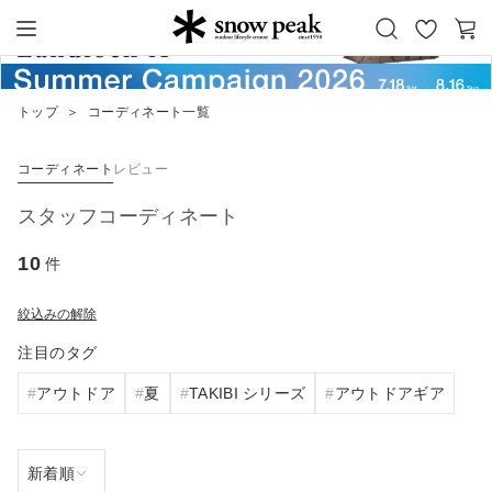
お
カ
Snow Peak
気
ー
に
ト
トップ
＞
コーディネート一覧
入
り
コーディネート
レビュー
スタッフコーディネート
10
件
絞込みの解除
注目のタグ
アウトドア
夏
TAKIBI シリーズ
アウトドアギア