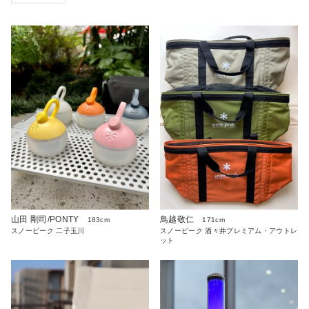
山田 剛司/PONTY
鳥越敬仁
183cm
171cm
スノーピーク 二子玉川
スノーピーク 酒々井プレミアム・アウトレ
ット