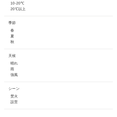
10-20℃
20℃以上
季節
春
夏
秋
天候
晴れ
雨
強風
シーン
焚火
設営