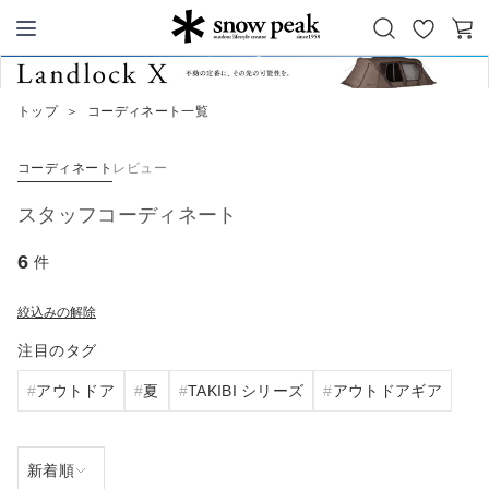
お
カ
Snow Peak
気
ー
に
ト
トップ
＞
コーディネート一覧
入
り
コーディネート
レビュー
スタッフコーディネート
6
件
絞込みの解除
注目のタグ
アウトドア
夏
TAKIBI シリーズ
アウトドアギア