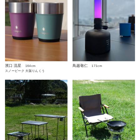
濱口 流星
鳥越敬仁
164cm
171cm
スノーピーク 大阪りんくう