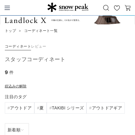
お
カ
Snow Peak
気
ー
に
ト
トップ
＞
コーディネート一覧
入
り
コーディネート
レビュー
スタッフコーディネート
9
件
絞込みの解除
注目のタグ
アウトドア
夏
TAKIBI シリーズ
アウトドアギア