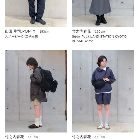
山田 剛司/PONTY
竹之内春花
183cm
160cm
スノーピーク 二子玉川
Snow Peak LAND STATION KYOTO
ARASHIYAMA
竹之内春花
竹之内春花
160cm
160cm