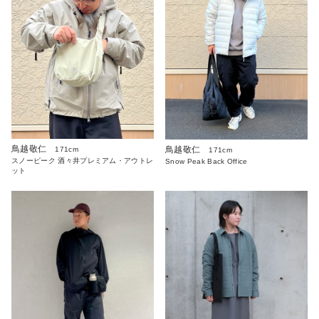
鳥越敬仁
鳥越敬仁
171cm
171cm
スノーピーク 酒々井プレミアム・アウトレ
Snow Peak Back Office
ット