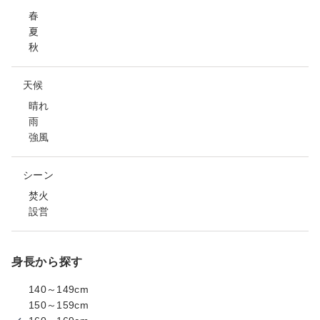
春
夏
秋
天候
晴れ
雨
強風
シーン
焚火
設営
身長から探す
140～149cm
150～159cm