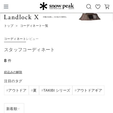
お
カ
Snow Peak
気
ー
に
ト
トップ
＞
コーディネート一覧
入
り
コーディネート
レビュー
スタッフコーディネート
8
件
絞込みの解除
注目のタグ
アウトドア
夏
TAKIBI シリーズ
アウトドアギア