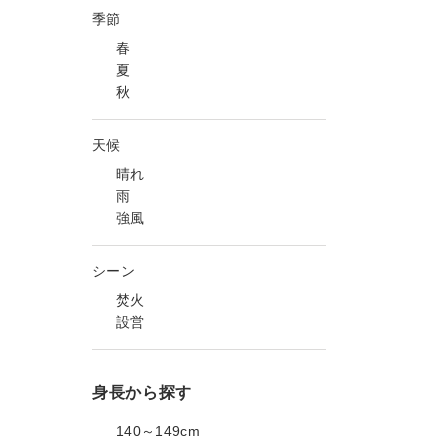
季節
春
夏
秋
天候
晴れ
雨
強風
シーン
焚火
設営
身長から探す
140～149cm