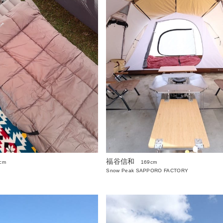
福谷信和
cm
169cm
Snow Peak SAPPORO FACTORY