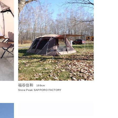
福谷信和
169cm
Snow Peak SAPPORO FACTORY