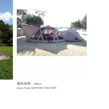
福谷信和
169cm
Snow Peak SAPPORO FACTORY