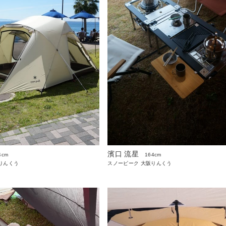
濱口 流星
4cm
164cm
りんくう
スノーピーク 大阪りんくう