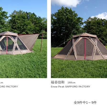
福谷信和
cm
169cm
PORO FACTORY
Snow Peak SAPPORO FACTORY
全9件中1～9件