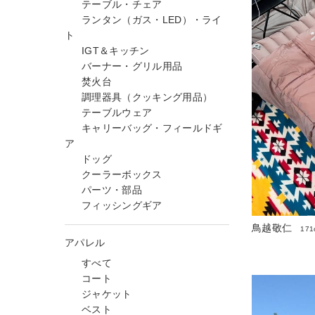
テーブル・チェア
ランタン（ガス・LED）・ライ
ト
IGT＆キッチン
バーナー・グリル用品
焚火台
調理器具（クッキング用品）
テーブルウェア
キャリーバッグ・フィールドギ
ア
ドッグ
クーラーボックス
パーツ・部品
フィッシングギア
鳥越敬仁
171
アパレル
すべて
コート
ジャケット
ベスト