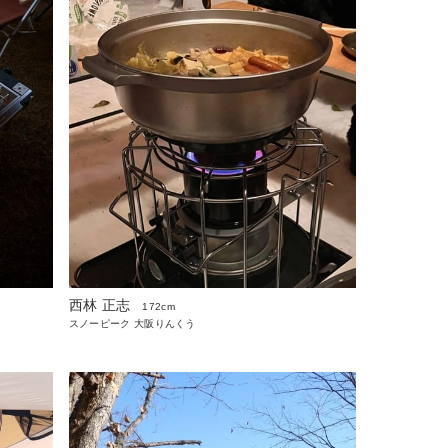
西林 正志
172cm
スノーピーク 大阪りんくう