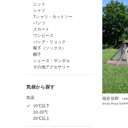
ニット
シャツ
Tシャツ・カットソー
パンツ
スカート
ワンピース
バッグ・リュック
靴下（ソックス）
帽子
シューズ・サンダル
その他アクセサリー
気候から探す
気温
福谷信和
169
Snow Peak SAP
10℃以下
10-20℃
20℃以上