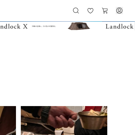
お
カ
気
ー
に
ト
入
り