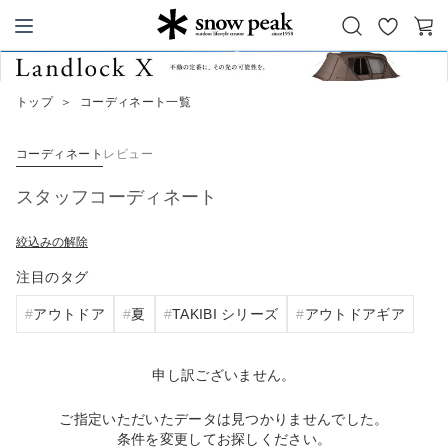
お
カ
Snow Peak
気
ー
に
ト
トップ
＞
コーディネート一覧
入
り
コーディネート
レビュー
スタッフコーディネート
絞込みの解除
注目のタグ
アウトドア
夏
TAKIBI シリーズ
アウトドアギア
申し訳ございません。
ご指定いただいたデータは見つかりませんでした。
条件を変更してお探しください。