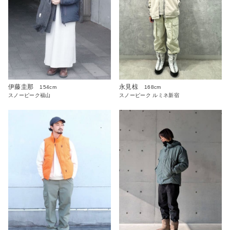
伊藤圭那
永見椋
154cm
168cm
スノーピーク福山
スノーピーク ルミネ新宿