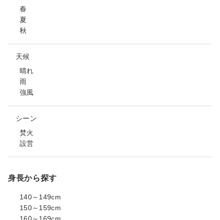
春
夏
秋
天候
晴れ
雨
強風
シーン
焚火
設営
身長から探す
140～149cm
150～159cm
160～169cm