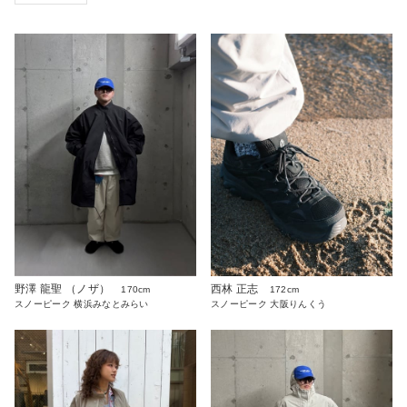
野澤 龍聖 （ノザ）
西林 正志
170cm
172cm
スノーピーク 横浜みなとみらい
スノーピーク 大阪りんくう