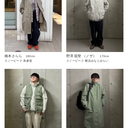
橋本さらら
野澤 龍聖 （ノザ）
160cm
170cm
スノーピーク 表参道
スノーピーク 横浜みなとみらい