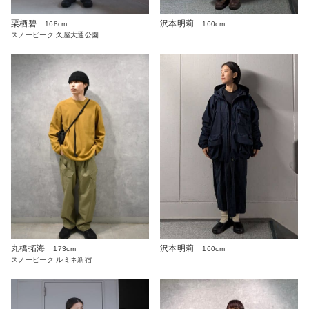
栗栖碧
沢本明莉
168cm
160cm
スノーピーク 久屋大通公園
沢本明莉
丸橋拓海
160cm
173cm
スノーピーク ルミネ新宿