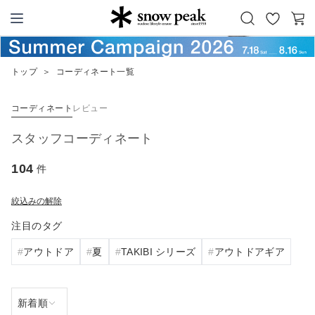
お
カ
Snow Peak
気
ー
に
ト
トップ
＞
コーディネート一覧
入
り
コーディネート
レビュー
スタッフコーディネート
104
件
絞込みの解除
注目のタグ
アウトドア
夏
TAKIBI シリーズ
アウトドアギア