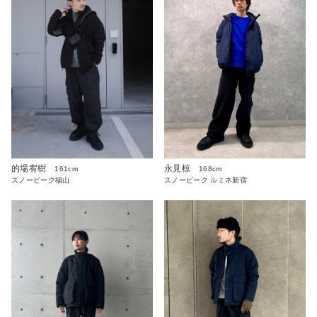
永見椋
的場宥樹
168cm
161cm
スノーピーク ルミネ新宿
スノーピーク福山