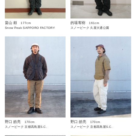
畠山 頼
的場宥樹
177cm
161cm
Snow Peak SAPPORO FACTORY
スノーピーク 久屋大通公園
野口 皓亮
野口 皓亮
170cm
170cm
スノーピーク 京都高島屋S.C.
スノーピーク 京都高島屋S.C.