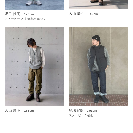
入山 慶斗
野口 皓亮
182cm
170cm
スノーピーク 京都高島屋S.C.
入山 慶斗
的場宥樹
182cm
161cm
スノーピーク福山