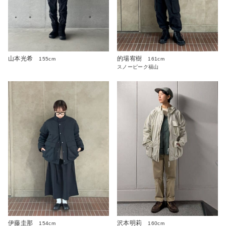
山本光希
的場宥樹
155cm
161cm
スノーピーク福山
沢本明莉
伊藤圭那
160cm
154cm