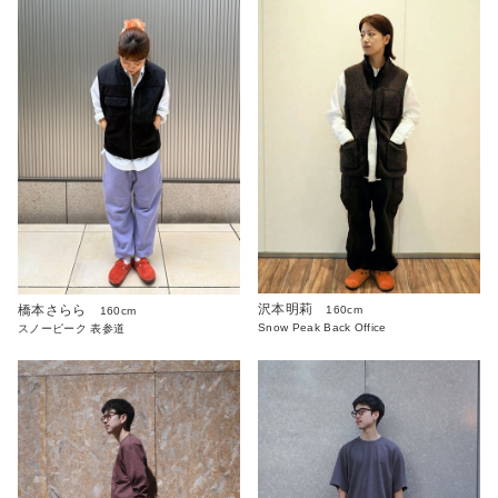
沢本明莉
橋本さらら
160cm
160cm
Snow Peak Back Office
スノーピーク 表参道