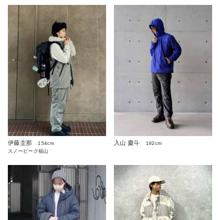
入山 慶斗
伊藤圭那
182cm
154cm
スノーピーク福山