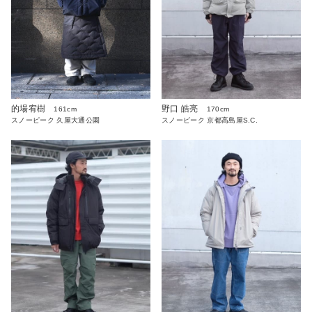
的場宥樹
野口 皓亮
161cm
170cm
スノーピーク 久屋大通公園
スノーピーク 京都高島屋S.C.