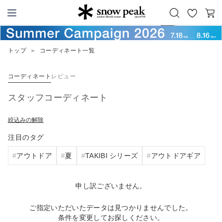
お
カ
Snow Peak
気
ー
に
ト
トップ
＞
コーディネート一覧
入
り
コーディネート
レビュー
スタッフコーディネート
絞込みの解除
注目のタグ
アウトドア
夏
TAKIBI シリーズ
アウトドアギア
申し訳ございません。
ご指定いただいたデータは見つかりませんでした。
条件を変更してお探しください。