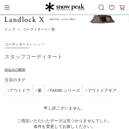
お
カ
Snow Peak
気
ー
に
ト
トップ
＞
コーディネート一覧
入
り
コーディネート
レビュー
スタッフコーディネート
絞込みの解除
注目のタグ
アウトドア
夏
TAKIBI シリーズ
アウトドアギア
申し訳ございません。
ご指定いただいたデータは見つかりませんでした。
条件を変更してお探しください。