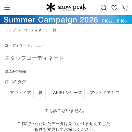
お
カ
Snow Peak
気
ー
に
ト
トップ
＞
コーディネート一覧
入
り
コーディネート
レビュー
スタッフコーディネート
絞込みの解除
注目のタグ
アウトドア
夏
TAKIBI シリーズ
アウトドアギア
申し訳ございません。
ご指定いただいたデータは見つかりませんでした。
条件を変更してお探しください。