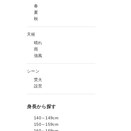
春
夏
秋
天候
晴れ
雨
強風
シーン
焚火
設営
身長から探す
140～149cm
150～159cm
160～169cm