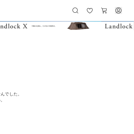
お
カ
気
ー
に
ト
入
り
せんでした。
い。