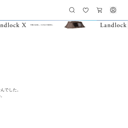
お
カ
気
ー
に
ト
入
り
せんでした。
い。