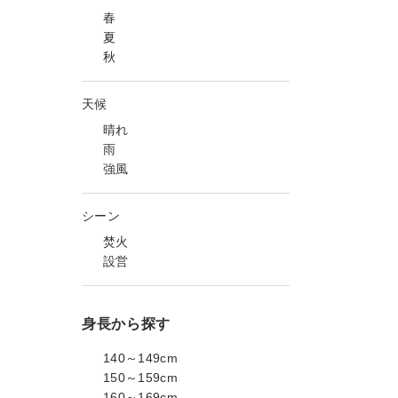
春
夏
秋
天候
晴れ
雨
強風
シーン
焚火
設営
身長から探す
140～149cm
150～159cm
160～169cm