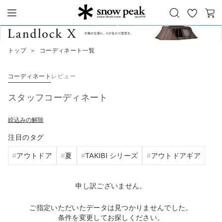
お
カ
Snow Peak
気
ー
に
ト
トップ
＞
コーディネート一覧
入
り
コーディネート
レビュー
スタッフコーディネート
絞込みの解除
注目のタグ
アウトドア
夏
TAKIBI シリーズ
アウトドアギア
申し訳ございません。
ご指定いただいたデータは見つかりませんでした。
条件を変更してお探しください。