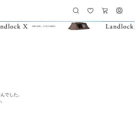
お
カ
気
ー
に
ト
入
り
せんでした。
い。