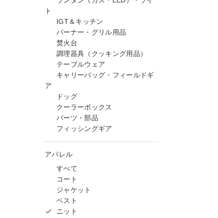
ランタン（ガス・LED）・ライ
ト
IGT＆キッチン
バーナー・グリル用品
焚火台
調理器具（クッキング用品）
テーブルウェア
キャリーバッグ・フィールドギ
ア
ドッグ
クーラーボックス
パーツ・部品
フィッシングギア
アパレル
すべて
コート
ジャケット
ベスト
ニット