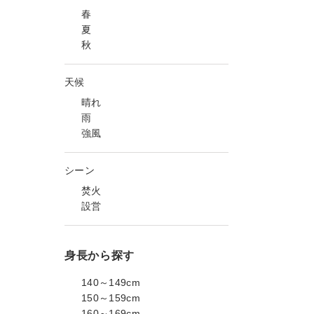
春
夏
秋
天候
晴れ
雨
強風
シーン
焚火
設営
身長から探す
140～149cm
150～159cm
160～169cm