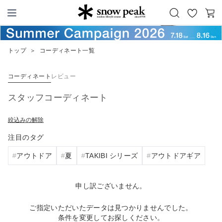
お
カ
Snow Peak
気
ー
に
ト
トップ
＞
コーディネート一覧
入
り
コーディネート
レビュー
スタッフコーディネート
絞込みの解除
注目のタグ
アウトドア
夏
TAKIBI シリーズ
アウトドアギア
申し訳ございません。
ご指定いただいたデータは見つかりませんでした。
条件を変更してお探しください。