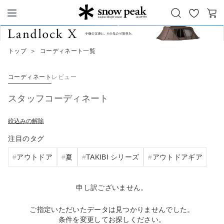
お
カ
Snow Peak
気
ー
に
ト
トップ
＞
コーディネート一覧
入
り
コーディネート
レビュー
スタッフコーディネート
絞込みの解除
注目のタグ
アウトドア
夏
TAKIBI シリーズ
アウトドアギア
申し訳ございません。
ご指定いただいたデータは見つかりませんでした。
条件を変更してお探しください。