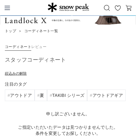
お
カ
Snow Peak
気
ー
に
ト
トップ
＞
コーディネート一覧
入
り
コーディネート
レビュー
スタッフコーディネート
絞込みの解除
注目のタグ
アウトドア
夏
TAKIBI シリーズ
アウトドアギア
申し訳ございません。
ご指定いただいたデータは見つかりませんでした。
条件を変更してお探しください。