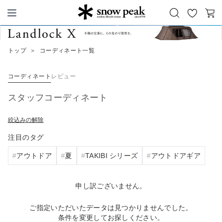
お
カ
Snow Peak
気
ー
に
ト
トップ
＞
コーディネート一覧
入
り
コーディネート
レビュー
スタッフコーディネート
絞込みの解除
注目のタグ
アウトドア
夏
TAKIBI シリーズ
アウトドアギア
申し訳ございません。
ご指定いただいたデータは見つかりませんでした。
条件を変更してお探しください。