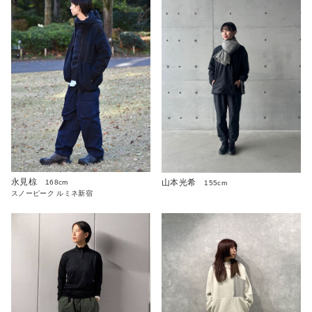
永見椋
山本光希
168cm
155cm
スノーピーク ルミネ新宿