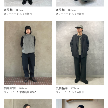
永見椋
永見椋
168cm
168cm
スノーピーク ルミネ新宿
スノーピーク ルミネ新宿
的場宥樹
丸橋拓海
161cm
173cm
スノーピーク 京都高島屋S.C.
スノーピーク ルミネ新宿