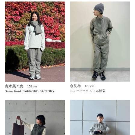
永見椋
青木菜々恵
168cm
159cm
スノーピーク ルミネ新宿
Snow Peak SAPPORO FACTORY