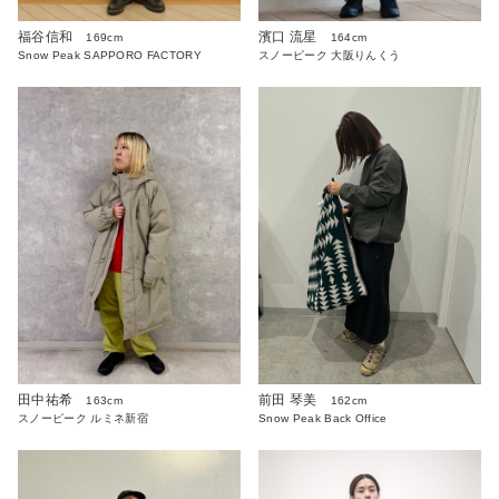
福谷信和
濱口 流星
169cm
164cm
Snow Peak SAPPORO FACTORY
スノーピーク 大阪りんくう
田中祐希
前田 琴美
163cm
162cm
スノーピーク ルミネ新宿
Snow Peak Back Office