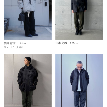
山本光希
的場宥樹
155cm
161cm
スノーピーク福山