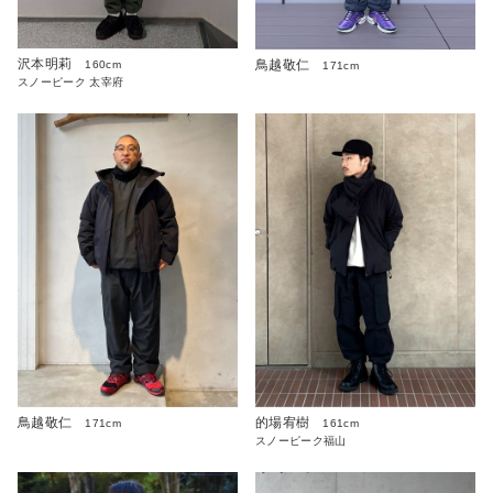
沢本明莉
鳥越敬仁
160cm
171cm
スノーピーク 太宰府
鳥越敬仁
的場宥樹
171cm
161cm
スノーピーク福山