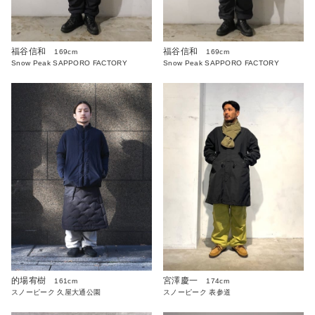
福谷信和
福谷信和
169cm
169cm
Snow Peak SAPPORO FACTORY
Snow Peak SAPPORO FACTORY
的場宥樹
宮澤慶一
161cm
174cm
スノーピーク 久屋大通公園
スノーピーク 表参道