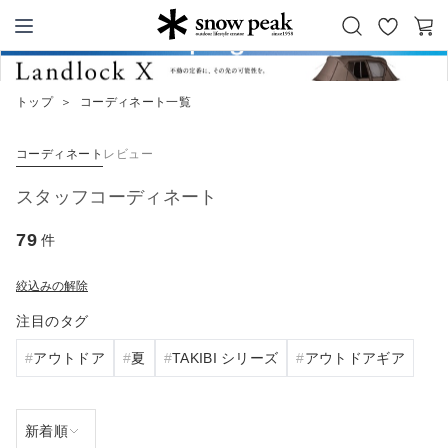
お
カ
Snow Peak
気
ー
に
ト
トップ
＞
コーディネート一覧
入
り
コーディネート
レビュー
スタッフコーディネート
79
件
絞込みの解除
注目のタグ
アウトドア
夏
TAKIBI シリーズ
アウトドアギア