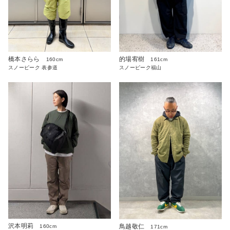
橋本さらら
的場宥樹
160cm
161cm
スノーピーク 表参道
スノーピーク福山
沢本明莉
鳥越敬仁
160cm
171cm