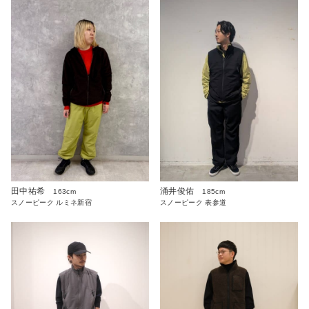
涌井俊佑
田中祐希
185cm
163cm
スノーピーク 表参道
スノーピーク ルミネ新宿