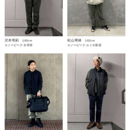
沢本明莉
松山華林
160cm
162cm
スノーピーク 太宰府
スノーピーク ルミネ新宿