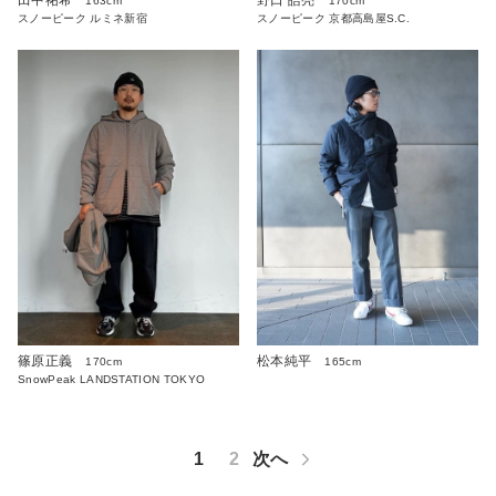
田中祐希
野口 皓亮
163cm
170cm
スノーピーク ルミネ新宿
スノーピーク 京都高島屋S.C.
篠原正義
松本純平
170cm
165cm
SnowPeak LANDSTATION TOKYO
1
2
次へ