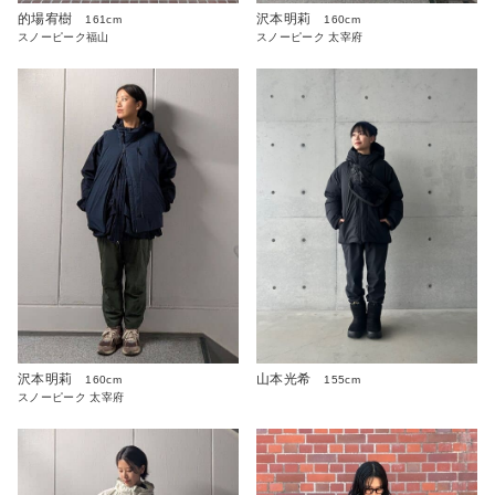
沢本明莉
的場宥樹
160cm
161cm
スノーピーク 太宰府
スノーピーク福山
沢本明莉
山本光希
160cm
155cm
スノーピーク 太宰府