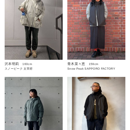
沢本明莉
青木菜々恵
160cm
159cm
スノーピーク 太宰府
Snow Peak SAPPORO FACTORY