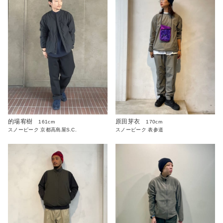
的場宥樹
原田芽衣
161cm
170cm
スノーピーク 京都高島屋S.C.
スノーピーク 表参道