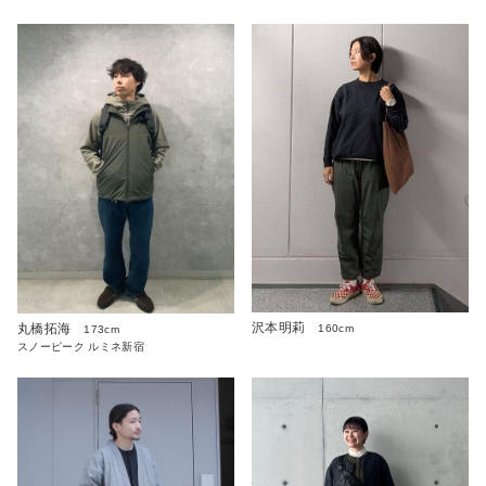
沢本明莉
丸橋拓海
160cm
173cm
スノーピーク ルミネ新宿