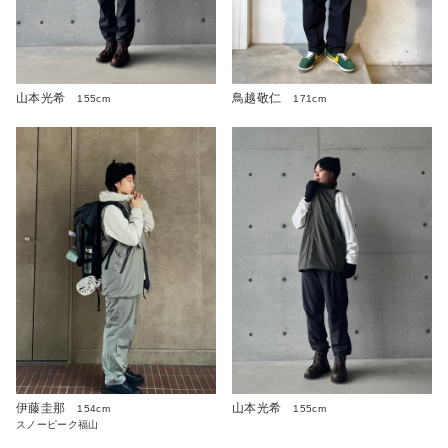
山本光希
鳥越敬仁
155cm
171cm
伊藤圭那
山本光希
154cm
155cm
スノーピーク福山