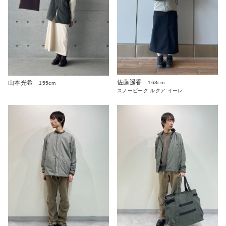
佐藤遥香
山本光希
163cm
155cm
スノーピーク ルクア イーレ