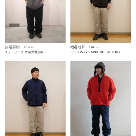
的場宥樹
福谷信和
161cm
169cm
スノーピーク 久屋大通公園
Snow Peak SAPPORO FACTORY