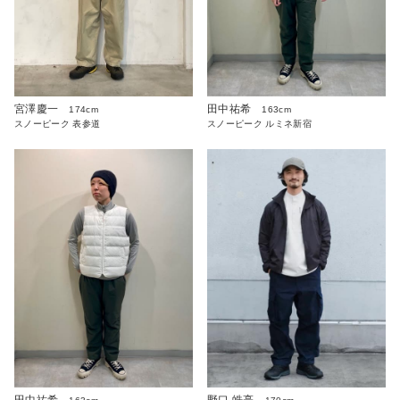
宮澤慶一
田中祐希
174cm
163cm
スノーピーク 表参道
スノーピーク ルミネ新宿