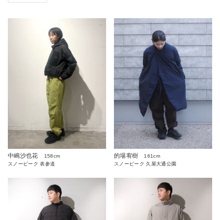
中嶋沙也花
的場宥樹
158cm
161cm
スノーピーク 表参道
スノーピーク 久屋大通公園