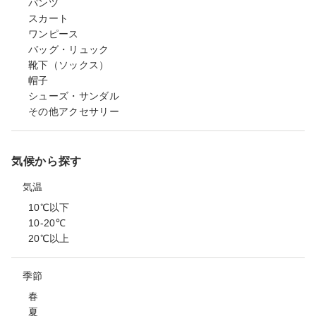
パンツ
スカート
ワンピース
バッグ・リュック
靴下（ソックス）
帽子
シューズ・サンダル
その他アクセサリー
気候から探す
気温
10℃以下
10-20℃
20℃以上
季節
春
夏