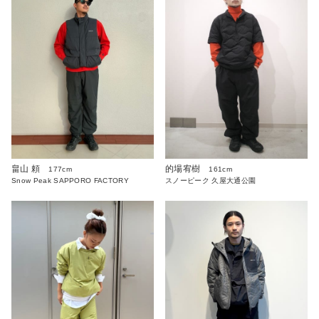
畠山 頼
的場宥樹
177cm
161cm
Snow Peak SAPPORO FACTORY
スノーピーク 久屋大通公園