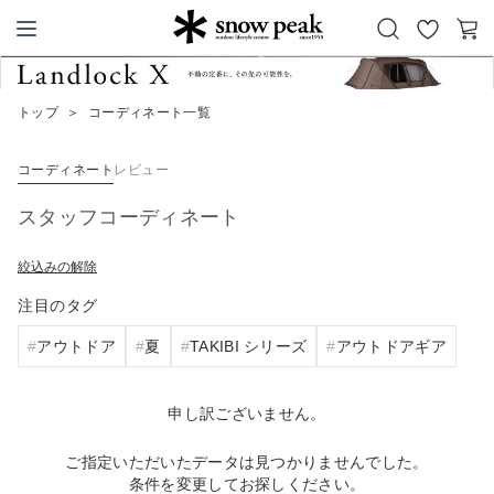
お
カ
Snow Peak
気
ー
に
ト
トップ
＞
コーディネート一覧
入
り
コーディネート
レビュー
スタッフコーディネート
絞込みの解除
注目のタグ
アウトドア
夏
TAKIBI シリーズ
アウトドアギア
申し訳ございません。
ご指定いただいたデータは見つかりませんでした。
条件を変更してお探しください。