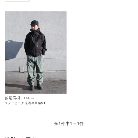
的場宥樹
161cm
スノーピーク 京都高島屋S.C.
全1件中1～1件