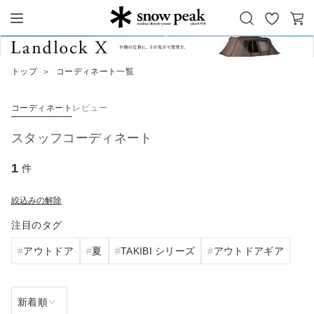
お
カ
Snow Peak
気
ー
に
ト
トップ
＞
コーディネート一覧
入
り
コーディネート
レビュー
スタッフコーディネート
1
件
絞込みの解除
注目のタグ
アウトドア
夏
TAKIBI シリーズ
アウトドアギア