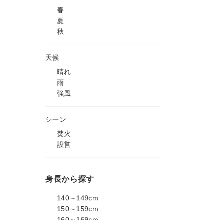
春
夏
秋
天候
晴れ
雨
強風
シーン
焚火
設営
身長から探す
140～149cm
150～159cm
160～169cm