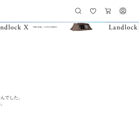
お
カ
気
ー
に
ト
入
り
せんでした。
い。