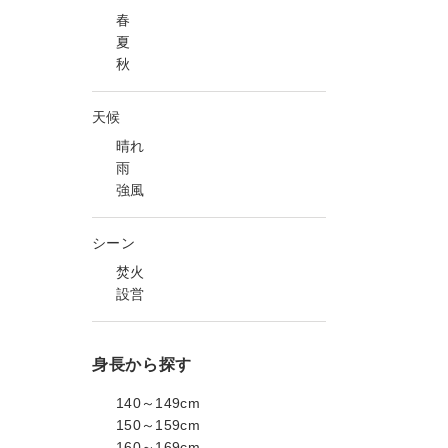
春
夏
秋
天候
晴れ
雨
強風
シーン
焚火
設営
身長から探す
140～149cm
150～159cm
160～169cm