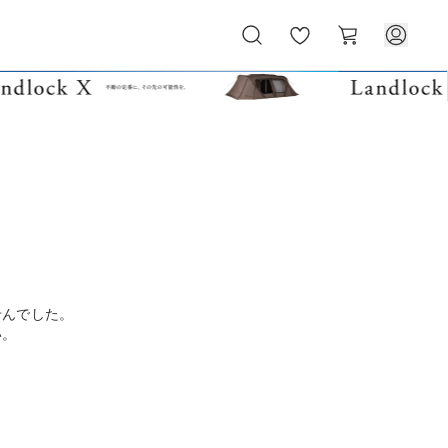
お
カ
気
ー
に
ト
入
り
せんでした。
い。