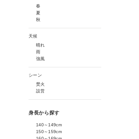
春
夏
秋
天候
晴れ
雨
強風
シーン
焚火
設営
身長から探す
140～149cm
150～159cm
160～169cm