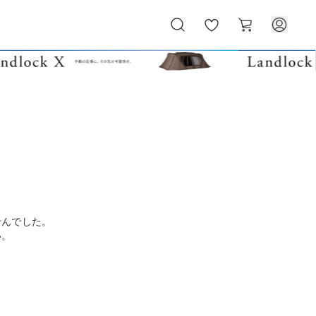
お
カ
気
ー
に
ト
入
り
せんでした。
い。