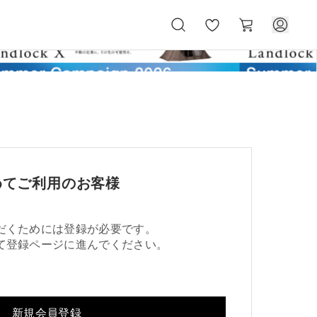
お
カ
気
ー
に
ト
入
り
めてご利用のお客様
だくためには登録が必要です。
て登録ページに進んでください。
新規会員登録