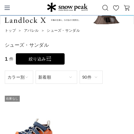
お
カ
Snow Peak
気
ー
に
ト
トップ
＞
アパレル
＞
シューズ・サンダル
入
り
シューズ・サンダル
1
件
絞り込み
在庫なし