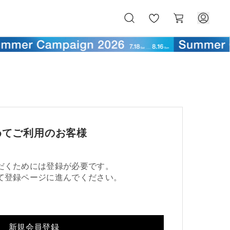
お
カ
気
ー
に
ト
入
り
めてご利用のお客様
だくためには登録が必要です。
て登録ページに進んでください。
新規会員登録