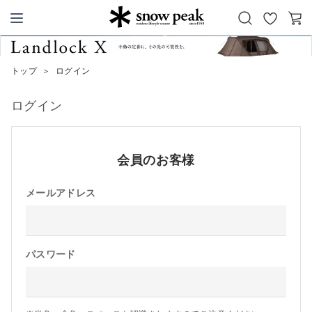
お
カ
Snow Peak
気
ー
に
ト
トップ
＞
ログイン
入
り
ログイン
会員のお客様
メールアドレス
パスワード