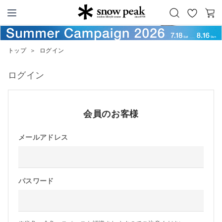
お
カ
Snow Peak
気
ー
に
ト
トップ
＞
ログイン
入
り
ログイン
会員のお客様
メールアドレス
パスワード