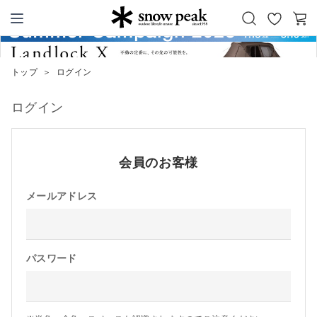
お
カ
Snow Peak
気
ー
に
ト
トップ
＞
ログイン
入
り
ログイン
会員のお客様
メールアドレス
パスワード