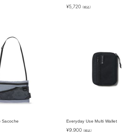
¥
5,720
(税込)
e Sacoche
Everyday Use Multi Wallet
¥
9,900
(税込)