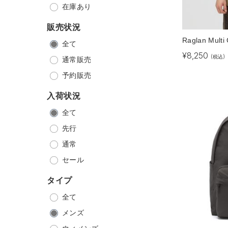
在庫あり
販売状況
Raglan Multi 
全て
¥
8,250
(税込)
通常販売
予約販売
入荷状況
全て
先行
通常
セール
タイプ
全て
メンズ