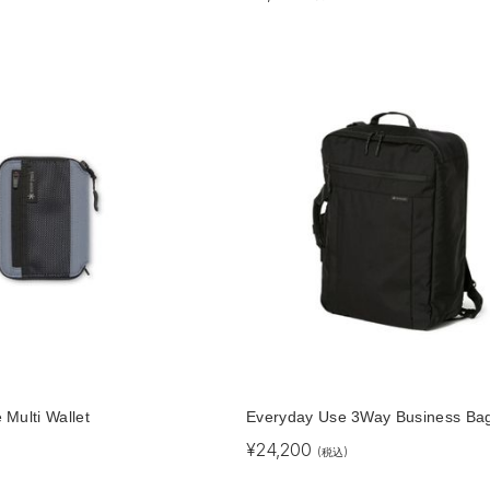
Multi Wallet
Everyday Use 3Way Business Ba
¥
24,200
(税込)