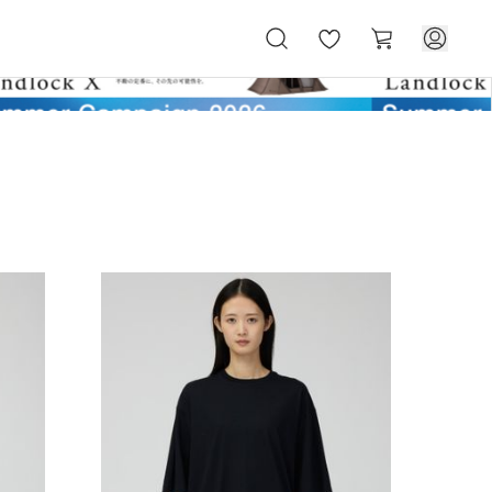
お
カ
気
ー
に
ト
入
り