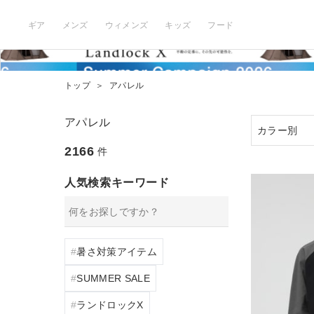
ギア
メンズ
ウィメンズ
キッズ
フード
トップ
＞
アパレル
アパレル
2166
件
人気検索キーワード
暑さ対策アイテム
SUMMER SALE
ランドロックX