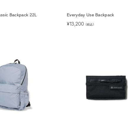
assic Backpack 22L
Everyday Use Backpack
¥
13,200
)
(税込)