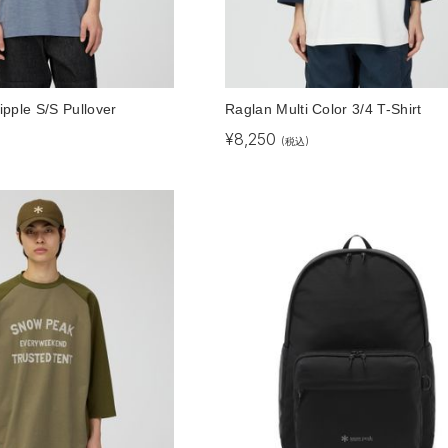
pple S/S Pullover
Raglan Multi Color 3/4 T-Shirt
¥
8,250
)
(税込)